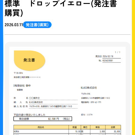
標準 ドロップイエロー(発注書
購買)
2026.03.11
発注書(購買)