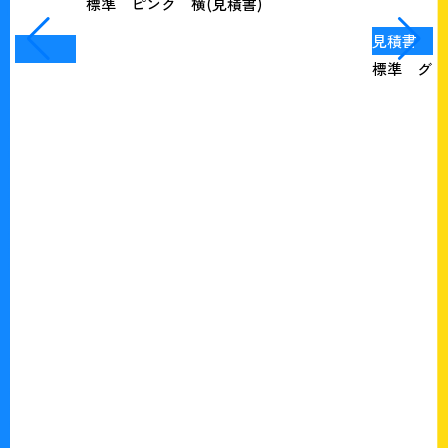
見積書
標準 グリーン 縦(見積書)