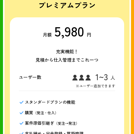
プレミアムプラン
5,980
月額
円
充実機能！
見積から仕入管理までこれ一つ
ユーザー数
※ユーザー追加できます
スタンダードプランの機能
購買
（発注・仕入）
案件原価引継ぎ
（受注→発注）
支払締め・出金登録・買掛管理