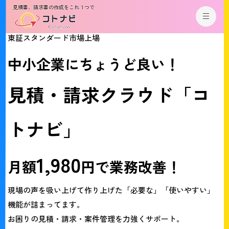
見積書、請求書の作成をこれ１つで
東証スタンダード市場上場
中
小
企
業
に
ち
ょ
う
ど
良
い
！
見
積
・
請
求
ク
ラ
ウ
ド
「
コ
ト
ナ
ビ
」
1
,
9
8
0
月
額
円
で
業
務
改
善
！
現場の声を吸い上げて作り上げた「必要な」「使いやすい」
機能が詰まってます。
お困りの見積・請求・案件管理を力強くサポート。