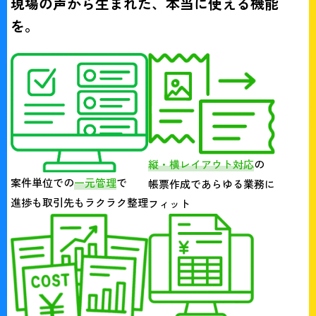
現場の声から生まれた、本当に使える機能
を。
縦・横レイアウト対応
の
案件単位での
一元管理
で
帳票作成であらゆる業務に
進捗も取引先もラクラク整理
フィット