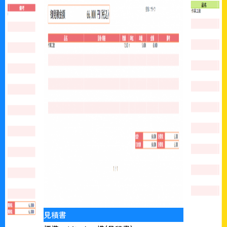
見積書
標準 グリ