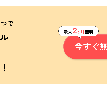
１つで
２
最大
ヶ月
無料
ル
今すぐ
！