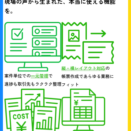
現場の声から生まれた、本当に使える機能
を。
縦・横レイアウト対応
の
案件単位での
一元管理
で
帳票作成であらゆる業務に
進捗も取引先もラクラク整理
フィット