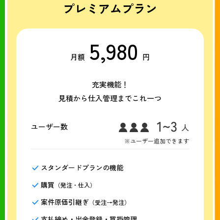
プレミアムプラン
5,980
月額
円
充実機能！
見積から仕入管理までこれ一つ
ユーザー数
※ユーザー追加できます
スタンダードプランの機能
購買
（発注・仕入）
案件原価引継ぎ
（受注→発注）
支払締め・出金登録・買掛管理