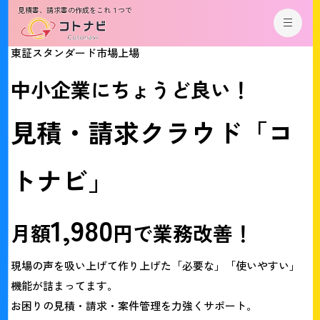
見積書、請求書の作成をこれ１つで
東証スタンダード市場上場
中
小
企
業
に
ち
ょ
う
ど
良
い
！
見
積
・
請
求
ク
ラ
ウ
ド
「
コ
ト
ナ
ビ
」
1
,
9
8
0
月
額
円
で
業
務
改
善
！
現場の声を吸い上げて作り上げた「必要な」「使いやすい」
機能が詰まってます。
お困りの見積・請求・案件管理を力強くサポート。