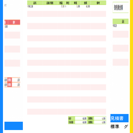
見積書
標準 グリ