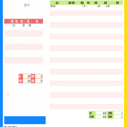
見積書
標準 グリ