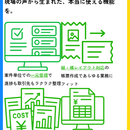
現場の声から生まれた、本当に使える機能
を。
縦・横レイアウト対応
の
案件単位での
一元管理
で
帳票作成であらゆる業務に
進捗も取引先もラクラク整理
フィット