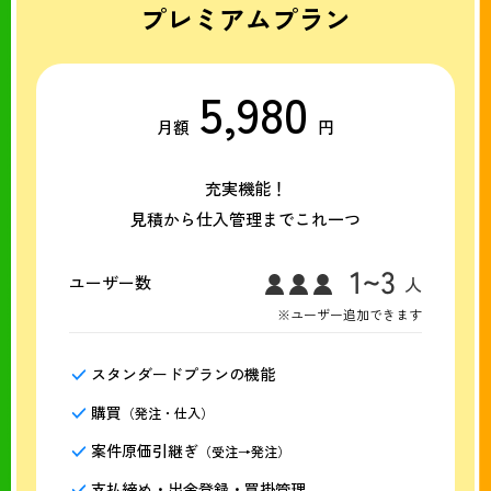
プレミアムプラン
5,980
月額
円
充実機能！
見積から仕入管理までこれ一つ
ユーザー数
※ユーザー追加できます
スタンダードプランの機能
購買
（発注・仕入）
案件原価引継ぎ
（受注→発注）
支払締め・出金登録・買掛管理