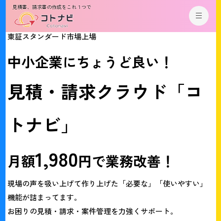
見積書、請求書の作成をこれ１つで
東証スタンダード市場上場
中
小
企
業
に
ち
ょ
う
ど
良
い
！
見
積
・
請
求
ク
ラ
ウ
ド
「
コ
ト
ナ
ビ
」
1
,
9
8
0
月
額
円
で
業
務
改
善
！
現場の声を吸い上げて作り上げた「必要な」「使いやすい」
機能が詰まってます。
お困りの見積・請求・案件管理を力強くサポート。