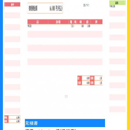
見積書
標準 グリ