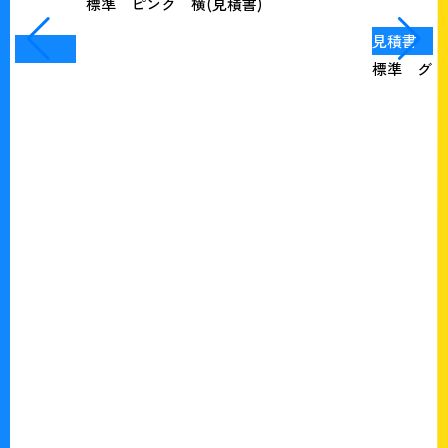
見積書
標準 グリーン 縦(見積書)