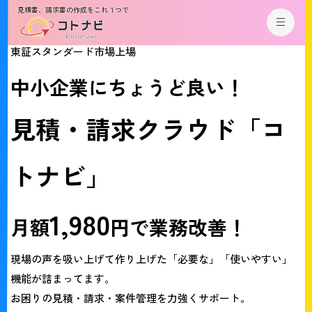
見積書、請求書の作成をこれ１つで
東証スタンダード市場上場
中
小
企
業
に
ち
ょ
う
ど
良
い
！
見
積
・
請
求
ク
ラ
ウ
ド
「
コ
ト
ナ
ビ
」
1
,
9
8
0
月
額
円
で
業
務
改
善
！
現場の声を吸い上げて作り上げた「必要な」「使いやすい」
機能が詰まってます。
お困りの見積・請求・案件管理を力強くサポート。