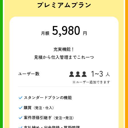
プレミアムプラン
5,980
月額
円
充実機能！
見積から仕入管理までこれ一つ
ユーザー数
※ユーザー追加できます
スタンダードプランの機能
購買
（発注・仕入）
案件原価引継ぎ
（受注→発注）
支払締め・出金登録・買掛管理