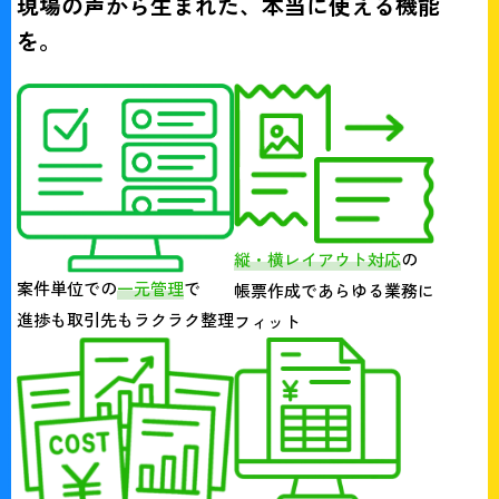
現場の声から生まれた、本当に使える機能
を。
縦・横レイアウト対応
の
案件単位での
一元管理
で
帳票作成であらゆる業務に
進捗も取引先もラクラク整理
フィット