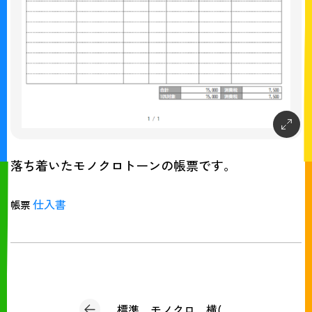
落ち着いたモノクロトーンの帳票です。
仕入書
帳票
標準 モノクロ 横(仕入書)