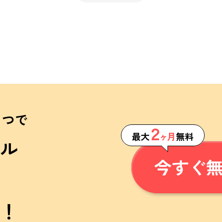
１つで
２
最大
ヶ月
無料
ル
今すぐ
！