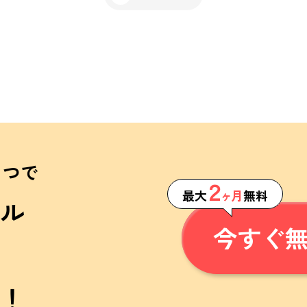
１つで
２
最大
ヶ月
無料
ル
今すぐ
！