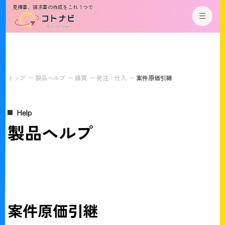
見積書、請求書の作成をこれ１つで
トップ
製品ヘルプ
購買
発注・仕入
案件原価引継
Help
製品ヘルプ
案件原価引継