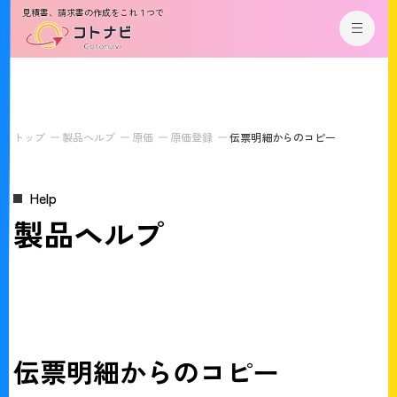
見積書、請求書の作成をこれ１つで
トップ
製品ヘルプ
原価
原価登録
伝票明細からのコピー
Help
製品ヘルプ
伝票明細からのコピー