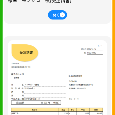
標準 モノクロ 横(受注請書)
開く