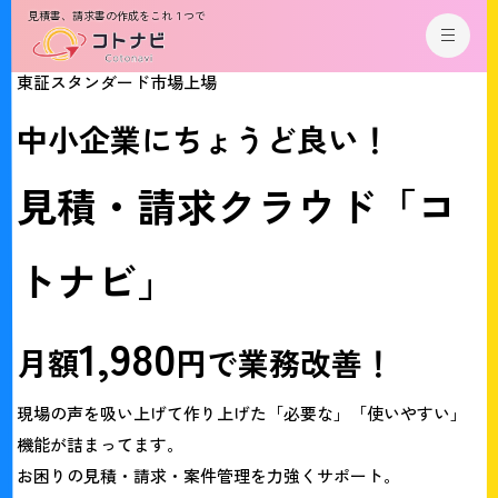
見積書、請求書の作成をこれ１つで
東証スタンダード市場上場
中
小
企
業
に
ち
ょ
う
ど
良
い
！
見
積
・
請
求
ク
ラ
ウ
ド
「
コ
ト
ナ
ビ
」
1
,
9
8
0
月
額
円
で
業
務
改
善
！
現場の声を吸い上げて作り上げた「必要な」「使いやすい」
機能が詰まってます。
お困りの見積・請求・案件管理を力強くサポート。