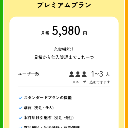
プレミアムプラン
5,980
月額
円
充実機能！
見積から仕入管理までこれ一つ
ユーザー数
※ユーザー追加できます
スタンダードプランの機能
購買
（発注・仕入）
案件原価引継ぎ
（受注→発注）
支払締め・出金登録・買掛管理