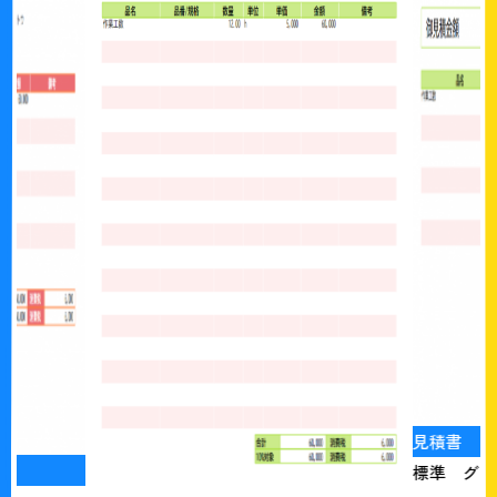
見積書
標準 グリ