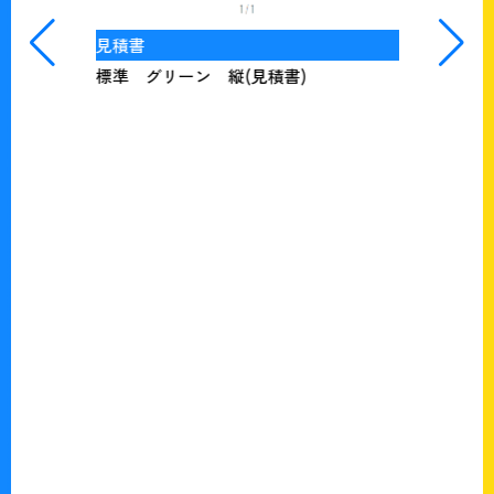
見積書
標準 グリーン 縦(見積書)