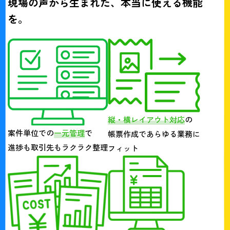
現場の声から生まれた、本当に使える機能
を。
縦・横レイアウト対応
の
案件単位での
一元管理
で
帳票作成であらゆる業務に
進捗も取引先もラクラク整理
フィット